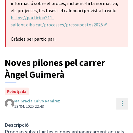
informació sobre el procés, incloent-hi la normativa,
els projectes, les fases i el calendari previst a la web:
https://participa311-
sallent.diba.cat/processes/pressupostos2025
(Obrir en una 
Gràcies per participar!
Noves pilones pel carrer
Àngel Guimerà
Rebutjada
Ma Gracia Calvo Ramirez
Cont
13/04/2025 22:43
Descripció
Proposo substituir les pilones antiaparcament actuals