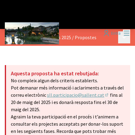
Menú
Entra
Menú p
Pressupostos participatius 2025
/
Propostes
Aquesta proposta ha estat rebutjada:
No compleix algun dels criteris establerts.
Pot demanar més informació i aclariments a través del
correu electrònic
sll.participacio@sallent.cat
fins al
(Obrir en una 
20 de maig del 2025 i es donarà resposta fins el 30 de
maig del 2025.
Agraïm la teva participació en el procés i t’animem a
consultar els projectes acceptats per donar-los suport
en les següents fases. Recorda que pots trobar més