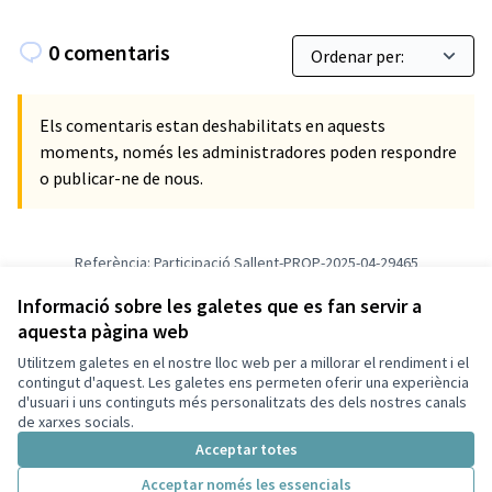
0 comentaris
Els comentaris estan deshabilitats en aquests
moments, només les administradores poden respondre
o publicar-ne de nous.
Referència: Participació Sallent-PROP-2025-04-29465
Versió 1
(de 1)
veure altres versions
Verifica l'empremta digital
Informació sobre les galetes que es fan servir a
aquesta pàgina web
Utilitzem galetes en el nostre lloc web per a millorar el rendiment i el
Termes i condicions d'ús
contingut d'aquest. Les galetes ens permeten oferir una experiència
Configuració de les galetes
d'usuari i uns continguts més personalitzats des dels nostres canals
Ajuntament de Sallent, Cabrianes i Cornet a X
Ajuntament de Sallent, Cabrianes i Cornet a Facebook
Ajuntament de Sallent, Cabrianes i Cornet a Instagram
Ajuntament de Sallent, Cabrianes i Cornet a YouTube
de xarxes socials.
(Enllaç extern)
(Enllaç extern)
(Enllaç extern)
(Enllaç extern)
Acceptar totes
Acceptar només les essencials