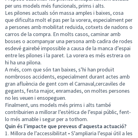
per uns models més funcionals, prims i alts.
Les pilones actuals són massa amples i baixes, cosa
que dificulta molt el pas per la vorera, especialment per
a persones amb mobilitat reduïda, cotxets de nadons o
carros de la compra. En molts casos, caminar amb
bosses o acompanyar una persona amb cadira de rodes
esdevé gairebé impossible a causa de la manca d’espai
entre les pilones i la paret. La vorera es més estrera on
hi ha una pilona.
A més, com que són tan baixes, s’hi han produït
nombrosos accidents, especialment durant actes amb
gran afluència de gent com el Carnaval,cercaviles de
gegants, festa major, enramades, on moltes persones
no les veuen i ensopeguen.
Finalment, uns models més prims i alts també
contribuirien a millorar l’estètica de l’espai públic, fent-
lo més amable i segur per a tothom.
Quin és l'impacte que preveus d'aquesta actuació?
1. Millora de l’accessibilitat • S’ampliaria l’espai útil a les