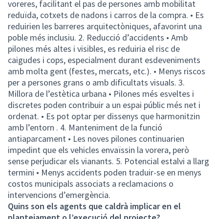
voreres, facilitant el pas de persones amb mobilitat
reduïda, cotxets de nadons i carros de la compra. • Es
reduirien les barreres arquitectòniques, afavorint una
poble més inclusiu. 2. Reducció d’accidents • Amb
pilones més altes i visibles, es reduiria el risc de
caigudes i cops, especialment durant esdeveniments
amb molta gent (festes, mercats, etc.). • Menys riscos
per a persones grans o amb dificultats visuals. 3.
Millora de l’estètica urbana • Pilones més esveltes i
discretes poden contribuir a un espai públic més net i
ordenat. • Es pot optar per dissenys que harmonitzin
amb l’entorn . 4. Manteniment de la funció
antiaparcament • Les noves pilones continuarien
impedint que els vehicles envaïssin la vorera, però
sense perjudicar els vianants. 5. Potencial estalvi a llarg
termini • Menys accidents poden traduir-se en menys
costos municipals associats a reclamacions o
intervencions d’emergència.
Quins son els agents que caldrà implicar en el
plantejament o l’execució del projecte?